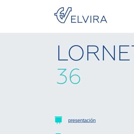
LORNET
36
presentación