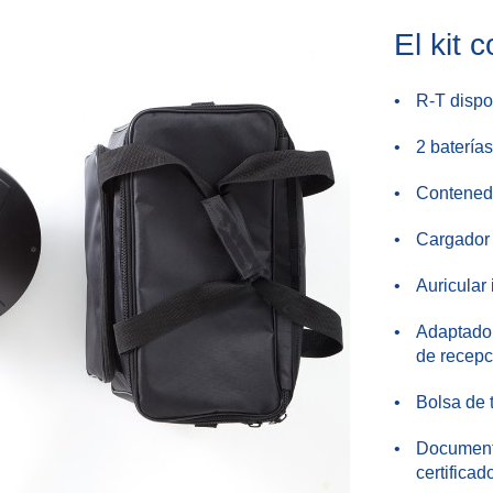
El kit 
R-T dispo
2 baterías
Contenedo
Cargador
Auricular 
Adaptador
de recepc
Bolsa de 
Documenta
certificad