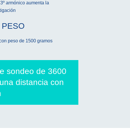
 o 3º armónico aumenta la
tigación
 PESO
 con peso de 1500 gramos
 de sondeo de 3600
una distancia con
n