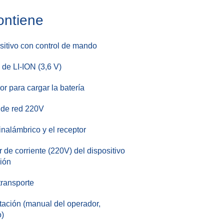
contiene
sitivo con control de mando
 de LI-ION (3,6 V)
r para cargar la batería
 de red 220V
inalámbrico y el receptor
 de corriente (220V) del dispositivo
ión
transporte
ción (manual del operador,
o)