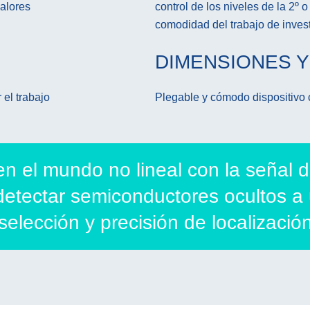
valores
control de los niveles de la 2º
comodidad del trabajo de inves
DIMENSIONES Y
 el trabajo
Plegable y cómodo dispositivo
 en el mundo no lineal con la señal
etectar semiconductores ocultos a 
selección y precisión de localizació